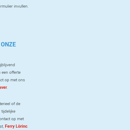
ormulier invullen.
 ONZE
jblijvend
 een offerte
ct op met ons
aver
.
erieel of de
ijdelijke
ontact op met
Ferry Lörinc
st,
.