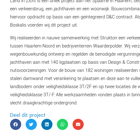
Land in Zicht is een uniek project aan het Spaarne in Haarlem, bes
een verkeersbrug, een jachthaven en een woonwijk. Bouwcombinat
hiervoor opdracht op basis van een geïntegreerd D&C contract. A
Boskalis voerden wij dit project uit.
Wij realiseerden in nauwe samenwerking met Strukton een verke
tussen Haarlem-Noord en bedrijventerrein Waarderpolder. Wij ver
wegenbouwkundig ontwerp en regelden de benodigde vergunningen
jachthaven aan met 140 ligplaatsen op basis van Design & Constru
nutsvoorzieningen. Voor de bouw van 182 woningen realiseerden 
stalen damwand met verankering te plaatsen en deze aan te vulle
landbodem onder veiligheidsklasse 3T/2F en op twee locaties de
veiligheidsklasse 3T/-F. Alle werkzaamheden vonden plaats in binn
slecht draagkrachtige ondergrond.
Deel dit project