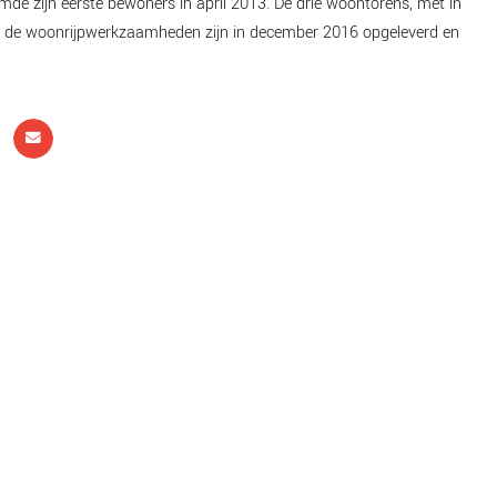
de zijn eerste bewoners in april 2013. De drie woontorens, met in
n de woonrijpwerkzaamheden zijn in december 2016 opgeleverd en