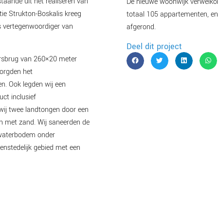
taande uit het realiseren van
De nieuwe woonwijk verwelkom
ie Strukton-Boskalis kreeg
totaal 105 appartementen, e
ls vertegenwoordiger van
afgerond.
Deel dit project
ersbrug van 260×20 meter
zorgden het
. Ook legden wij een
ct inclusief
wij twee landtongen door een
n met zand. Wij saneerden de
 waterbodem onder
enstedelijk gebied met een