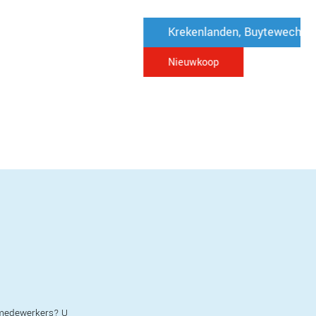
Krekenlanden, Buytewech-Noord
Nieuwkoop
e medewerkers? U