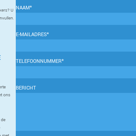
NAAM*
kers? U
invullen.
E-MAILADRES*
E
TELEFOONNUMMER*
erte
BERICHT
et ons
 de
e
p met