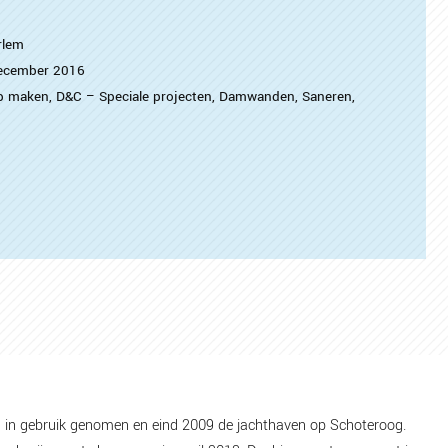
rlem
ecember 2016
p maken
,
D&C – Speciale projecten
,
Damwanden
,
Saneren
,
ug in gebruik genomen en eind 2009 de jachthaven op Schoteroog.