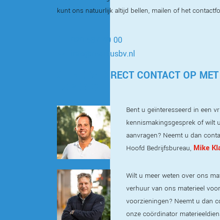
kunt ons natuurlijk altijd bellen, mailen of het contactf
020 587 40 00
info@markusbv.nl
OF NEEM DIRECT CONTACT OP MET
EXPERTS
Bent u geïnteresseerd in een vri
kennismakingsgesprek of wilt u
aanvragen? Neemt u dan conta
Mike Kl
Hoofd Bedrijfsbureau,
Wilt u meer weten over ons mat
verhuur van ons materieel voor t
voorzieningen? Neemt u dan c
onze coördinator materieeldien