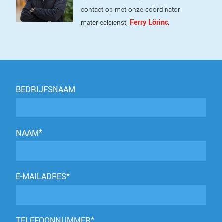
contact op met onze coördinator
Ferry Lörinc
materieeldienst,
.
BEDRIJFSNAAM
NAAM*
E-MAILADRES*
TELEFOONNUMMER*