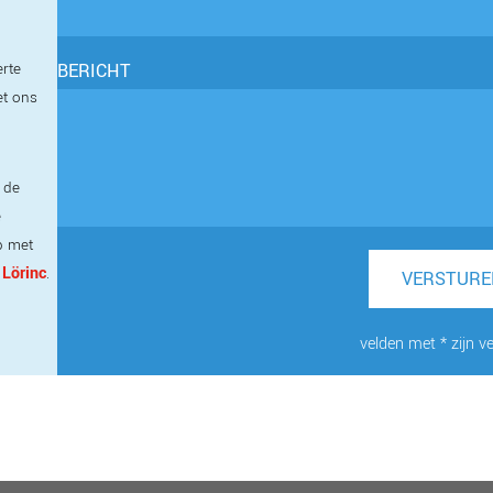
erte
BERICHT
et ons
 de
e
p met
 Lörinc
.
VERSTURE
velden met * zijn ve