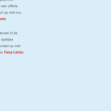
 een offerte
ct op met ons
aver
.
erieel of de
ijdelijke
ontact op met
Ferry Lörinc
st,
.