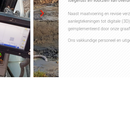
toegerust en voorzien van over
Naast maatvoering en revisie ver
aanlegtekeningen tot digitale (3D
geïmplementeerd door onze graa
Ons vakkundige personeel en uitgeb