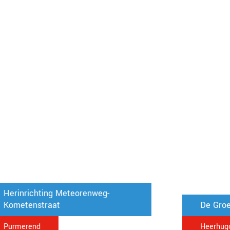
Herinrichting Meteorenweg-
Kometenstraat
De Groe
Purmerend
Heerhugo