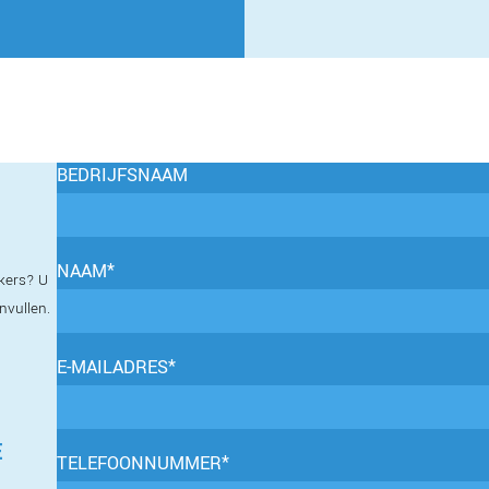
BEDRIJFSNAAM
NAAM*
kers? U
invullen.
E-MAILADRES*
E
TELEFOONNUMMER*