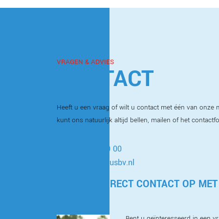
VRAGEN & ADVIES
CONTACT
Heeft u een vraag of wilt u contact met één van onz
kunt ons natuurlijk altijd bellen, mailen of het contactf
020 587 40 00
info@markusbv.nl
OF NEEM DIRECT CONTACT OP MET
EXPERTS
Bent u geïnteresseerd in een vri