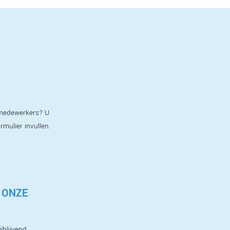
e medewerkers? U
ormulier invullen.
 ONZE
jblijvend