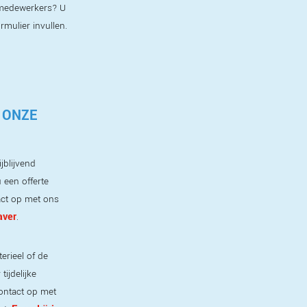
e medewerkers? U
ormulier invullen.
 ONZE
jblijvend
 een offerte
ct op met ons
aver
.
erieel of de
ijdelijke
ontact op met