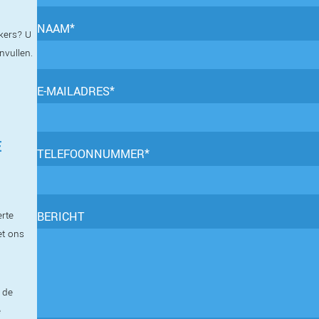
NAAM*
kers? U
invullen.
E-MAILADRES*
E
TELEFOONNUMMER*
erte
BERICHT
et ons
 de
e