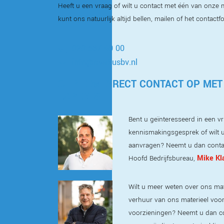
Heeft u een vraag of wilt u contact met één van onz
kunt ons natuurlijk altijd bellen, mailen of het contactf
020 587 40 00
info@markusbv.nl
OF NEEM DIRECT CONTACT OP MET
EXPERTS
Bent u geïnteresseerd in een vri
kennismakingsgesprek of wilt u
aanvragen? Neemt u dan conta
Mike Kl
Hoofd Bedrijfsbureau,
Wilt u meer weten over ons mat
verhuur van ons materieel voor t
voorzieningen? Neemt u dan c