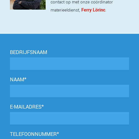
contact op met onze coördinator
Ferry Lörinc
materieeldienst,
.
BEDRIJFSNAAM
NAAM*
E-MAILADRES*
TELEFOONNUMMER*