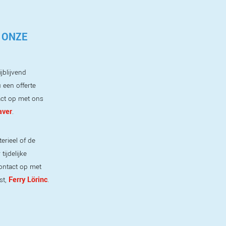
 ONZE
jblijvend
 een offerte
ct op met ons
aver
.
erieel of de
ijdelijke
ontact op met
Ferry Lörinc
st,
.