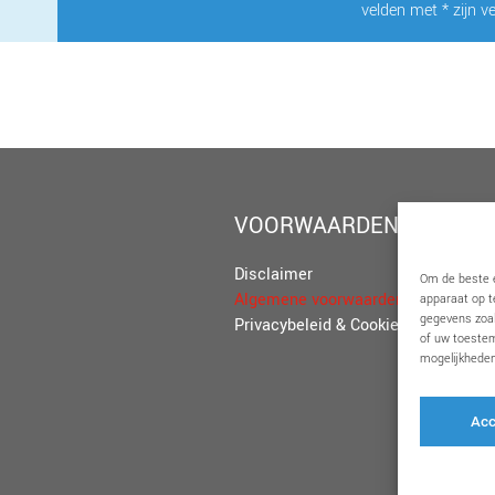
velden met * zijn ve
VOORWAARDEN
Disclaimer
Om de beste e
Algemene voorwaarden
apparaat op t
gegevens zoal
Privacybeleid & Cookies
of uw toestem
mogelijkheden
Acc