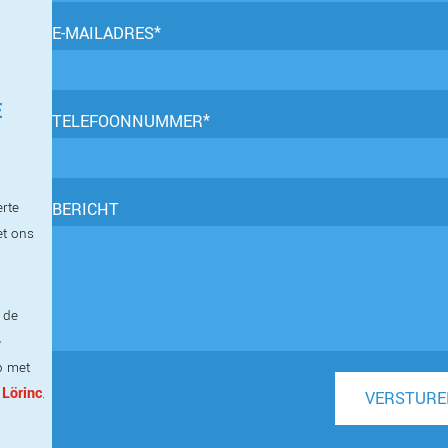
E-MAILADRES*
E
TELEFOONNUMMER*
erte
BERICHT
et ons
 de
e
p met
 Lörinc
.
VERSTURE