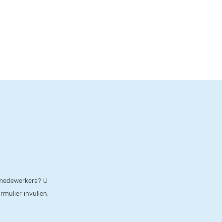
e medewerkers? U
ormulier invullen.