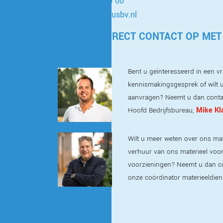
020 587 40 00
info@markusbv.nl
OF NEEM DIRECT CONTACT OP MET
EXPERTS
Bent u geïnteresseerd in een vri
kennismakingsgesprek of wilt u
aanvragen? Neemt u dan conta
Mike Kl
Hoofd Bedrijfsbureau,
Wilt u meer weten over ons mat
verhuur van ons materieel voor t
voorzieningen? Neemt u dan c
onze coördinator materieeldien