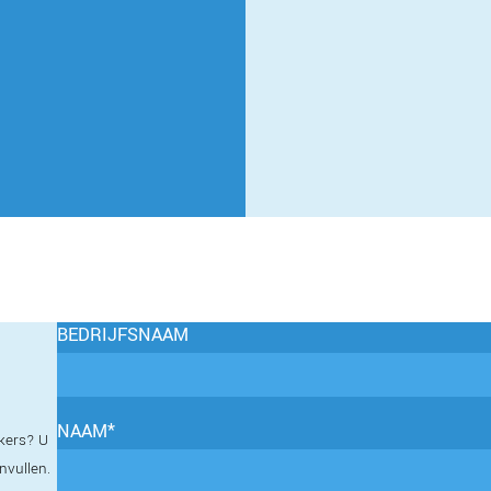
BEDRIJFSNAAM
NAAM*
kers? U
invullen.