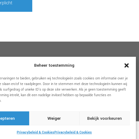
rplicht
VOLG ONS
Beheer toestemming
rvaringen te bieden, gebruiken wij technologieën zoals cookies om informatie over je
e slaan en/of te raadplegen. Door in te stemmen met deze technologieën kunnen wij
s surfgedrag of unieke ID's op deze site verwerken. Als je geen toestemming geeft
ming intrekt, kan dit een nadelige invloed hebben op bepaalde functies en
.
epteren
Weiger
Bekijk voorkeuren
Privacybeleid & Cookies
Privacybeleid & Cookies