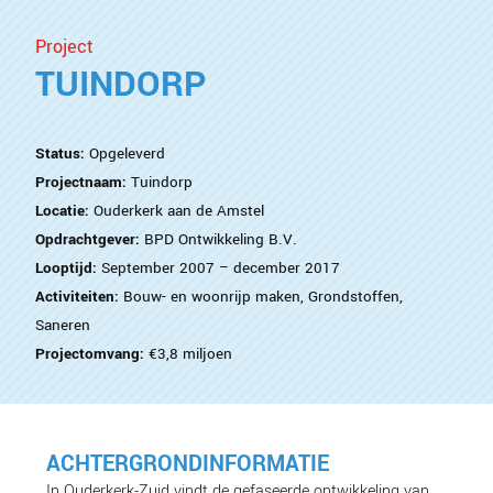
Project
TUINDORP
Status:
Opgeleverd
Projectnaam:
Tuindorp
Locatie:
Ouderkerk aan de Amstel
Opdrachtgever:
BPD Ontwikkeling B.V.
Looptijd:
September 2007 – december 2017
Activiteiten:
Bouw- en woonrijp maken
,
Grondstoffen
,
Saneren
Projectomvang:
€3,8 miljoen
ACHTERGRONDINFORMATIE
In Ouderkerk-Zuid vindt de gefaseerde ontwikkeling van