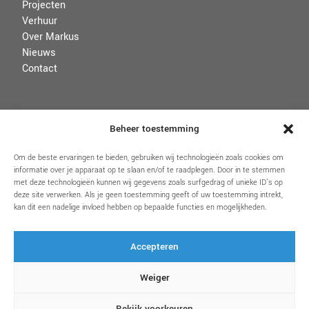
Projecten
Verhuur
Over Markus
Nieuws
Contact
VOORWAARDEN
Beheer toestemming
Disclaimer
Om de beste ervaringen te bieden, gebruiken wij technologieën zoals cookies om
informatie over je apparaat op te slaan en/of te raadplegen. Door in te stemmen
Algemene voorwaarden
met deze technologieën kunnen wij gegevens zoals surfgedrag of unieke ID's op
Privacybeleid & Cookies
deze site verwerken. Als je geen toestemming geeft of uw toestemming intrekt,
kan dit een nadelige invloed hebben op bepaalde functies en mogelijkheden.
Accepteren
VOLG ONS
Weiger
Bekijk voorkeuren