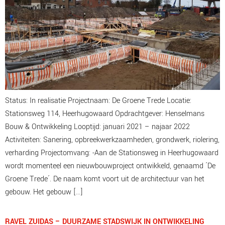
Status: In realisatie Projectnaam: De Groene Trede Locatie:
Stationsweg 114, Heerhugowaard Opdrachtgever: Henselmans
Bouw & Ontwikkeling Looptijd: januari 2021 – najaar 2022
Activiteiten: Sanering, opbreekwerkzaamheden, grondwerk, riolering,
verharding Projectomvang: -Aan de Stationsweg in Heerhugowaard
wordt momenteel een nieuwbouwproject ontwikkeld, genaamd ´De
Groene Trede´. De naam komt voort uit de architectuur van het
gebouw. Het gebouw […]
RAVEL ZUIDAS – DUURZAME STADSWIJK IN ONTWIKKELING