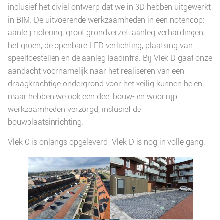
inclusief het civiel ontwerp dat we in 3D hebben uitgewerkt
in BIM. De uitvoerende werkzaamheden in een notendop:
aanleg riolering, groot grondverzet, aanleg verhardingen,
het groen, de openbare LED verlichting, plaatsing van
speeltoestellen en de aanleg laadinfra. Bij Vlek D gaat onze
aandacht voornamelijk naar het realiseren van een
draagkrachtige ondergrond voor het veilig kunnen heien,
maar hebben we ook een deel bouw- en woonrijp
werkzaamheden verzorgd, inclusief de
bouwplaatsinrichting.
Vlek C is onlangs opgeleverd! Vlek D is nog in volle gang.