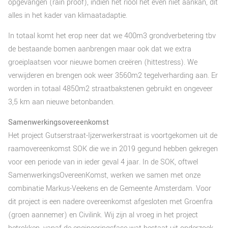
opgevangen (rain proof), indien het riool het even niet aankan, dit
alles in het kader van klimaatadaptie.
In totaal komt het erop neer dat we 400m3 grondverbetering tbv
de bestaande bomen aanbrengen maar ook dat we extra
groeiplaatsen voor nieuwe bomen creëren (hittestress). We
verwijderen en brengen ook weer 3560m2 tegelverharding aan. Er
worden in totaal 4850m2 straatbakstenen gebruikt en ongeveer
3,5 km aan nieuwe betonbanden.
Samenwerkingsovereenkomst
Het project Gutserstraat-Ijzerwerkerstraat is voortgekomen uit de
raamovereenkomst SOK die we in 2019 gegund hebben gekregen
voor een periode van in ieder geval 4 jaar. In de SOK, oftwel
SamenwerkingsOvereenKomst, werken we samen met onze
combinatie Markus-Veekens en de Gemeente Amsterdam. Voor
dit project is een nadere overeenkomst afgesloten met Groenfra
(groen aannemer) en Civilink. Wij zijn al vroeg in het project