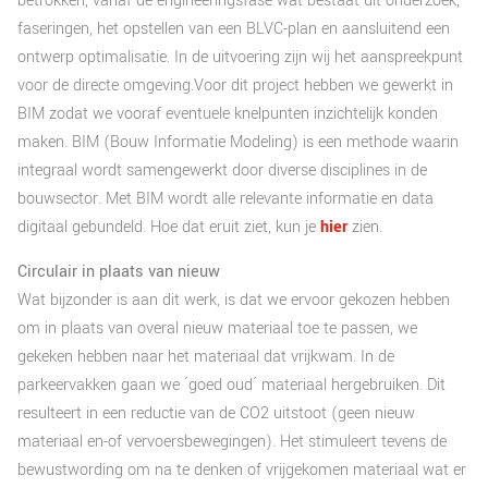
betrokken, vanaf de engineeringsfase wat bestaat uit onderzoek,
faseringen, het opstellen van een BLVC-plan en aansluitend een
ontwerp optimalisatie. In de uitvoering zijn wij het aanspreekpunt
voor de directe omgeving.Voor dit project hebben we gewerkt in
BIM zodat we vooraf eventuele knelpunten inzichtelijk konden
maken. BIM (Bouw Informatie Modeling) is een methode waarin
integraal wordt samengewerkt door diverse disciplines in de
bouwsector. Met BIM wordt alle relevante informatie en data
digitaal gebundeld. Hoe dat eruit ziet, kun je
hier
zien.
Circulair in plaats van nieuw
Wat bijzonder is aan dit werk, is dat we ervoor gekozen hebben
om in plaats van overal nieuw materiaal toe te passen, we
gekeken hebben naar het materiaal dat vrijkwam. In de
parkeervakken gaan we ´goed oud´ materiaal hergebruiken. Dit
resulteert in een reductie van de CO2 uitstoot (geen nieuw
materiaal en-of vervoersbewegingen). Het stimuleert tevens de
bewustwording om na te denken of vrijgekomen materiaal wat er