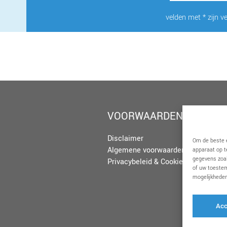
velden met * zijn ve
VOORWAARDEN
Disclaimer
Om de beste e
Algemene voorwaarden
apparaat op t
gegevens zoal
Privacybeleid & Cookies
of uw toestem
mogelijkheden
Acc