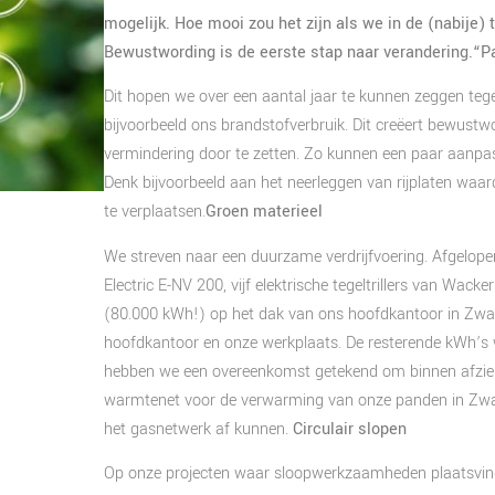
mogelijk. Hoe mooi zou het zijn als we in de (nabije
Bewustwording is de eerste stap naar verandering.
“Pa
Dit hopen we over een aantal jaar te kunnen zeggen tegen 
bijvoorbeeld ons brandstofverbruik. Dit creëert bewustw
vermindering door te zetten. Zo kunnen een paar aanpassi
Denk bijvoorbeeld aan het neerleggen van rijplaten waar
te verplaatsen.
Groen materieel
We streven naar een duurzame verdrijfvoering. Afgelop
Electric E-NV 200, vijf elektrische tegeltrillers van Wa
(80.000 kWh!) op het dak van ons hoofdkantoor in Zwa
hoofdkantoor en onze werkplaats. De resterende kWh’s 
hebben we een overeenkomst getekend om binnen afzienb
warmtenet voor de verwarming van onze panden in Zwa
het gasnetwerk af kunnen.
Circulair slopen
Op onze projecten waar sloopwerkzaamheden plaatsvinde