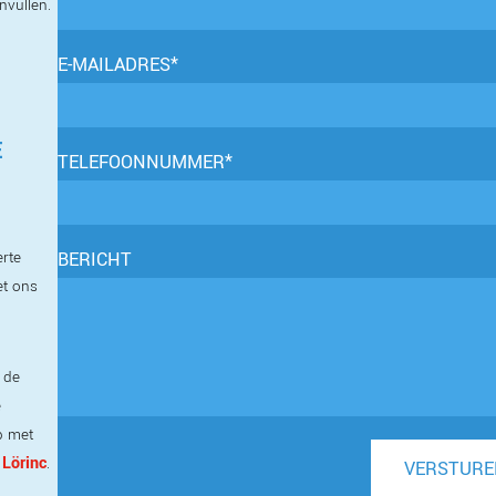
invullen.
E-MAILADRES*
E
TELEFOONNUMMER*
erte
BERICHT
et ons
 de
e
p met
 Lörinc
.
VERSTURE