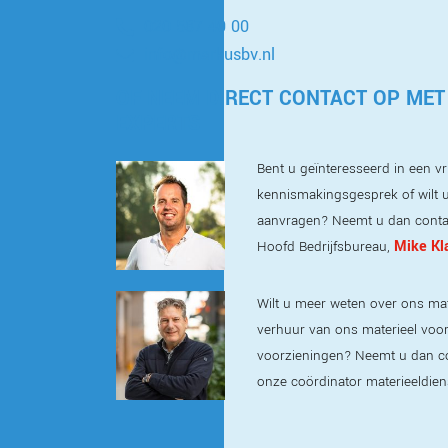
020 587 40 00
info@markusbv.nl
OF NEEM DIRECT CONTACT OP MET
EXPERTS
Bent u geïnteresseerd in een vri
kennismakingsgesprek of wilt u
aanvragen? Neemt u dan conta
Mike Kl
Hoofd Bedrijfsbureau,
Wilt u meer weten over ons mat
verhuur van ons materieel voor t
voorzieningen? Neemt u dan c
onze coördinator materieeldien