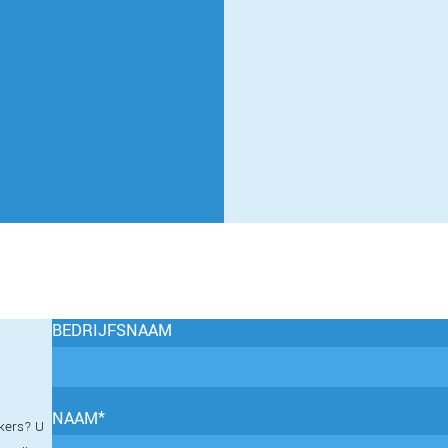
BEDRIJFSNAAM
NAAM*
kers? U