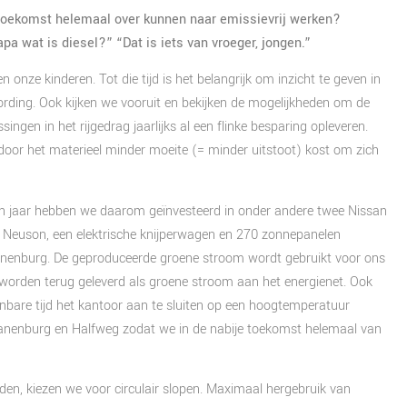
) toekomst helemaal over kunnen naar emissievrij werken?
pa wat is diesel?” “Dat is iets van vroeger, jongen.”
onze kinderen. Tot die tijd is het belangrijk om inzicht te geven in
ording. Ook kijken we vooruit en bekijken de mogelijkheden om de
ngen in het rijgedrag jaarlijks al een flinke besparing opleveren.
door het materieel minder moeite (= minder uitstoot) kost om zich
en jaar hebben we daarom geïnvesteerd in onder andere twee Nissan
cker Neuson, een elektrische knijperwagen en 270 zonnepanelen
nenburg. De geproduceerde groene stroom wordt gebruikt voor ons
worden terug geleverd als groene stroom aan het energienet. Ook
are tijd het kantoor aan te sluiten op een hoogtemperatuur
nenburg en Halfweg zodat we in de nabije toekomst helemaal van
n, kiezen we voor circulair slopen. Maximaal hergebruik van