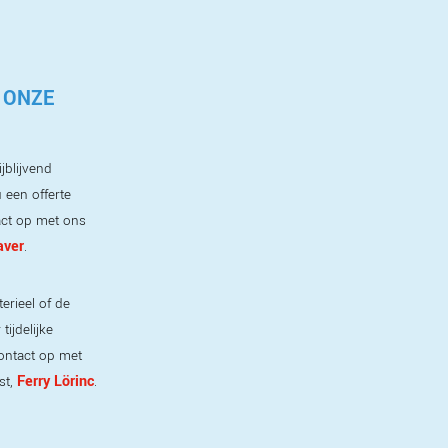
 ONZE
jblijvend
 een offerte
ct op met ons
aver
.
erieel of de
ijdelijke
ontact op met
Ferry Lörinc
st,
.