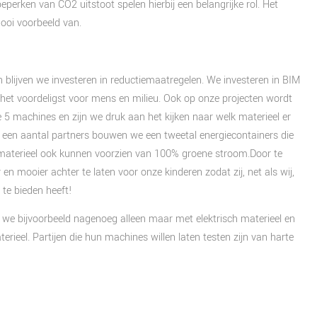
eperken van CO2 uitstoot spelen hierbij een belangrijke rol. Het
ooi voorbeeld van.
 blijven we investeren in reductiemaatregelen. We investeren in BIM
d het voordeligst voor mens en milieu. Ook op onze projecten wordt
 5 machines en zijn we druk aan het kijken naar welk materieel er
t een aantal partners bouwen we een tweetal energiecontainers die
materieel ook kunnen voorzien van 100% groene stroom.Door te
n mooier achter te laten voor onze kinderen zodat zij, net als wij,
 te bieden heeft!
e bijvoorbeeld nagenoeg alleen maar met elektrisch materieel en
rieel. Partijen die hun machines willen laten testen zijn van harte