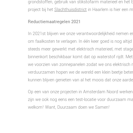
grondstoffen, gebruik van stikstofarm materieel en het b
project bij het
Slachthuisdistrict
in Haarlem is hier een m
Reductiemaatregelen 2021
In 2021st blijven we onze verantwoordelijkheid nemen en
om faalkosten te verlagen. In één keer goed is nog altij
steeds meer gewerkt met elektrisch materieel, met stage
binnenkort beschikbaar komt dat op waterstof rijdt. Me
we voorzien van zonnepanelen zodat we ons elektrisch 
verduurzamen hopen we de wereld een klein beetje beter e
kunnen blijven genieten van al het moois dat onze aarde
Op een van onze projecten in Amsterdam Noord werken w
zijn we ook nog eens een test-locatie voor duurzaam mate
welkom! Want, Duurzaam doen we Samen!