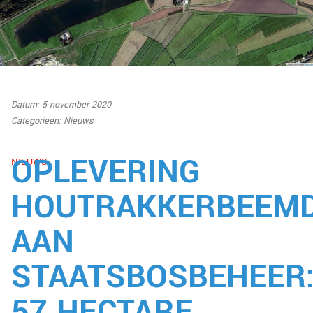
Datum: 5 november 2020
Categorieën:
Nieuws
OPLEVERING
NIEUWS
HOUTRAKKERBEEM
AAN
STAATSBOSBEHEER
57 HECTARE