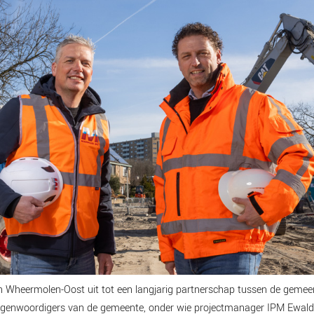
 in Wheermolen-Oost uit tot een langjarig partnerschap tussen de gem
egenwoordigers van de gemeente, onder wie projectmanager IPM Ewald 