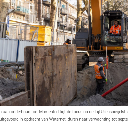
jn aan onderhoud toe. Momenteel ligt de focus op de Tijl Uilenspiegelst
 uitgevoerd in opdracht van Waternet, duren naar verwachting tot sep