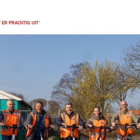
 ER PRACHTIG UIT’