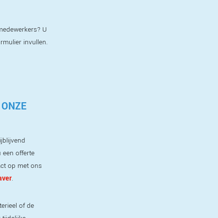
e medewerkers? U
ormulier invullen.
 ONZE
jblijvend
 een offerte
ct op met ons
aver
.
erieel of de