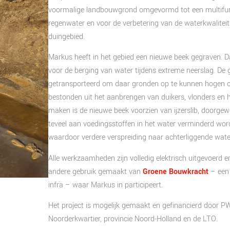
voormalige landbouwgrond omgevormd tot een multifuncti
regenwater en voor de verbetering van de waterkwaliteit
duingebied.
Markus heeft in het gebied een nieuwe beek gegraven. D
voor de berging van water tijdens extreme neerslag. De 
getransporteerd om daar gronden op te kunnen hogen 
bestonden uit het aanbrengen van duikers, vlonders en
maken is de nieuwe beek voorzien van ijzerslib, doorgewo
teveel aan voedingsstoffen in het water verminderd worde
waardoor verdere verspreiding naar achterliggende wat
Alle werkzaamheden zijn volledig elektrisch uitgevoerd 
andere gebruik gemaakt van
Groene Bouwkracht
– een 
infra – waar Markus in participeert.
Het project is mogelijk gemaakt en gefinancierd doo
Noorderkwartier, provincie Noord-Holland en de LTO.