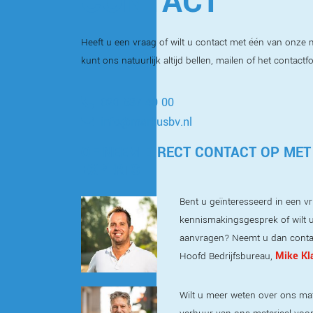
CONTACT
Heeft u een vraag of wilt u contact met één van onz
kunt ons natuurlijk altijd bellen, mailen of het contactf
020 587 40 00
info@markusbv.nl
OF NEEM DIRECT CONTACT OP MET
EXPERTS
Bent u geïnteresseerd in een vri
kennismakingsgesprek of wilt u
aanvragen? Neemt u dan conta
Mike Kl
Hoofd Bedrijfsbureau,
Wilt u meer weten over ons mat