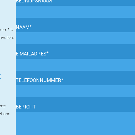
BEDRIJFSNAAM
NAAM*
kers? U
invullen.
E-MAILADRES*
E
TELEFOONNUMMER*
erte
BERICHT
et ons