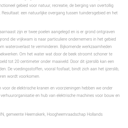
oneel gebied voor natuur, recreatie, de berging van overtollig
. Resultaat: een natuurlijke overgang tussen tuindersgebied en het
aarnaast zijn er twee poelen aangelegd en is er grond ontgraven
grond die vrijkwam is naar particuliere ondernemers in het gebied
om wateroverlast te verminderen. Bijkomende werkzaamheden
 hekwerken. Om het water wat door de beek stroomt schoner te
eld tot 20 centimeter onder maaiveld. Door dit ijzerslib kan een
n. De voedingsstoffen, vooral fosfaat, bindt zich aan het ijzerslib,
eren wordt voorkomen.
en voor de elektrische kranen en voorzieningen hebben we onder
verhuurorganisatie en hub van elektrische machines voor bouw en
r PWN, gemeente Heemskerk, Hoogheemraadschap Hollands