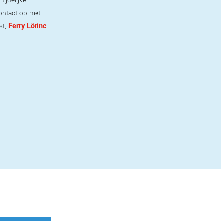
ijdelijke
ontact op met
Ferry Lörinc
st,
.