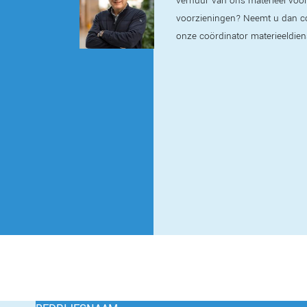
verhuur van ons materieel voor t
voorzieningen? Neemt u dan c
onze coördinator materieeldien