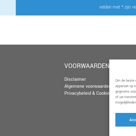
velden met * zijn ve
VOORWAARDEN
Disclaimer
Om de beste e
Algemene voorwaarden
apparaat op t
gegevens zoal
Privacybeleid & Cookies
of uw toestem
mogelijkheden
Acc