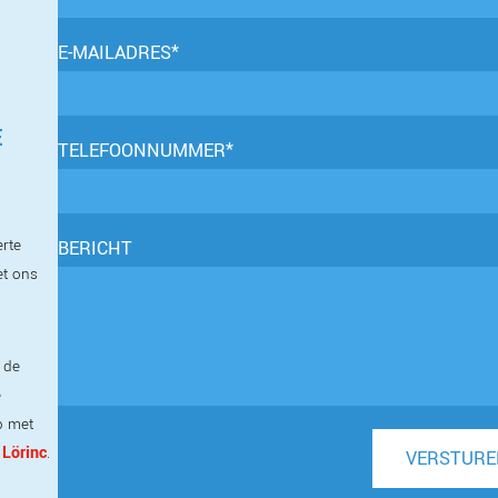
E-MAILADRES*
E
TELEFOONNUMMER*
erte
BERICHT
et ons
 de
e
p met
 Lörinc
.
VERSTURE