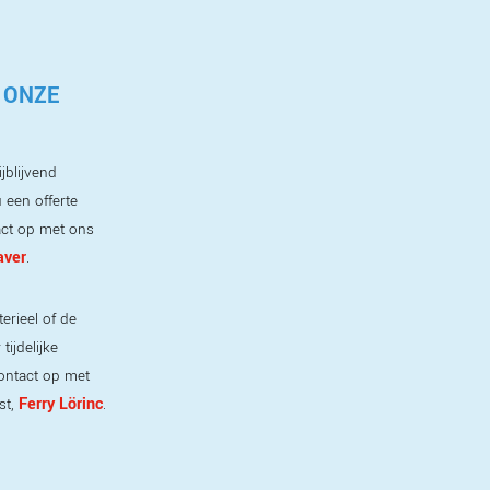
 ONZE
jblijvend
 een offerte
ct op met ons
aver
.
erieel of de
ijdelijke
ontact op met
Ferry Lörinc
st,
.