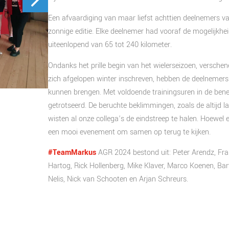
Een afvaardiging van maar liefst achttien deelnemers
zonnige editie. Elke deelnemer had vooraf de mogelijkhei
uiteenlopend van 65 tot 240 kilometer.
Ondanks het prille begin van het wielerseizoen, versche
zich afgelopen winter inschreven, hebben de deelnemers
kunnen brengen. Met voldoende trainingsuren in de be
getrotseerd. De beruchte beklimmingen, zoals de altijd 
wisten al onze collega’s de eindstreep te halen. Hoewel 
een mooi evenement om samen op terug te kijken.
#TeamMarkus
AGR 2024 bestond uit: Peter Arendz, Fra
Hartog, Rick Hollenberg, Mike Klaver, Marco Koenen, B
Nelis, Nick van Schooten en Arjan Schreurs.