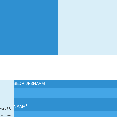
BEDRIJFSNAAM
NAAM*
kers? U
invullen.