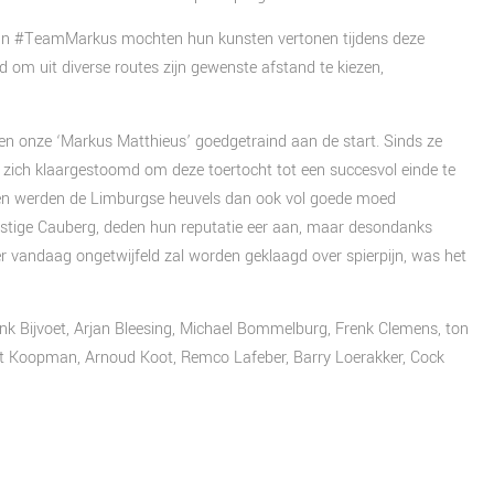
 van #TeamMarkus mochten hun kunsten vertonen tijdens deze
d om uit diverse routes zijn gewenste afstand te kiezen,
nen onze ‘Markus Matthieus’ goedgetraind aan de start. Sinds ze
 zich klaargestoomd om deze toertocht tot een succesvol einde te
nen werden de Limburgse heuvels dan ook vol goede moed
lastige Cauberg, deden hun reputatie eer aan, maar desondanks
er vandaag ongetwijfeld zal worden geklaagd over spierpijn, was het
nk Bijvoet, Arjan Bleesing, Michael Bommelburg, Frenk Clemens, ton
art Koopman, Arnoud Koot, Remco Lafeber, Barry Loerakker, Cock