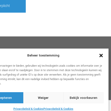
rplicht
VOLG ONS
Beheer toestemming
rvaringen te bieden, gebruiken wij technologieën zoals cookies om informatie over je
e slaan en/of te raadplegen. Door in te stemmen met deze technologieën kunnen wij
s surfgedrag of unieke ID's op deze site verwerken. Als je geen toestemming geeft
ming intrekt, kan dit een nadelige invloed hebben op bepaalde functies en
.
epteren
Weiger
Bekijk voorkeuren
Privacybeleid & Cookies
Privacybeleid & Cookies