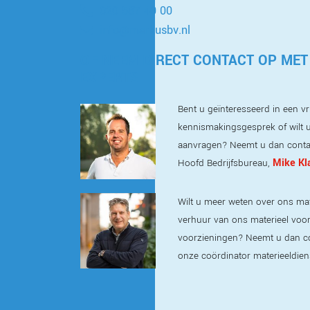
020 587 40 00
info@markusbv.nl
OF NEEM DIRECT CONTACT OP MET
EXPERTS
Bent u geïnteresseerd in een vri
kennismakingsgesprek of wilt u
aanvragen? Neemt u dan conta
Mike Kl
Hoofd Bedrijfsbureau,
Wilt u meer weten over ons mat
verhuur van ons materieel voor t
voorzieningen? Neemt u dan c
onze coördinator materieeldien