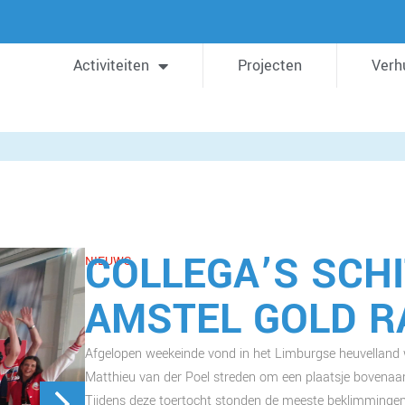
Activiteiten
Projecten
Verh
COLLEGA’S SCH
NIEUWS
AMSTEL GOLD R
Afgelopen weekeinde vond in het Limburgse heuvelland
Matthieu van der Poel streden om een plaatsje bovenaan 
Tijdens deze toertocht stonden de meeste beklimming