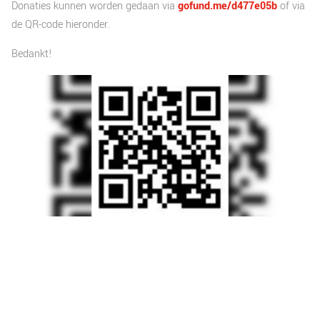
Donaties kunnen worden gedaan via
gofund.me/d477e05b
of via
de QR-code hieronder.
Bedankt!