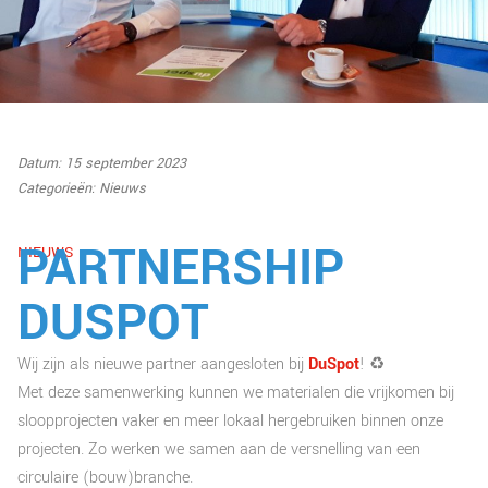
Datum: 15 september 2023
Categorieën:
Nieuws
PARTNERSHIP
NIEUWS
DUSPOT
Wij zijn als nieuwe partner aangesloten bij
DuSpot
! ♻
Met deze samenwerking kunnen we materialen die vrijkomen bij
sloopprojecten vaker en meer lokaal hergebruiken binnen onze
projecten. Zo werken we samen aan de versnelling van een
circulaire (bouw)branche.