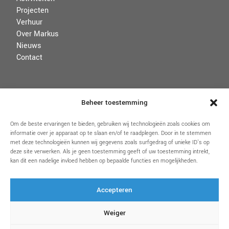
Projecten
Verhuur
Over Markus
Nieuws
Contact
VOORWAARDEN
Beheer toestemming
Disclaimer
Om de beste ervaringen te bieden, gebruiken wij technologieën zoals cookies om
informatie over je apparaat op te slaan en/of te raadplegen. Door in te stemmen
Algemene voorwaarden
met deze technologieën kunnen wij gegevens zoals surfgedrag of unieke ID's op
Privacybeleid & Cookies
deze site verwerken. Als je geen toestemming geeft of uw toestemming intrekt,
kan dit een nadelige invloed hebben op bepaalde functies en mogelijkheden.
Accepteren
VOLG ONS
Weiger