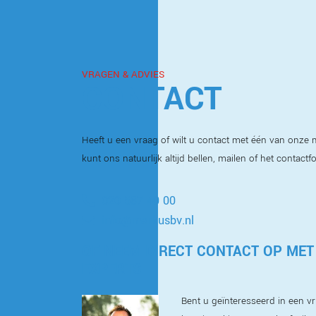
VRAGEN & ADVIES
CONTACT
Heeft u een vraag of wilt u contact met één van onz
kunt ons natuurlijk altijd bellen, mailen of het contactf
020 587 40 00
info@markusbv.nl
OF NEEM DIRECT CONTACT OP MET
EXPERTS
Bent u geïnteresseerd in een vri