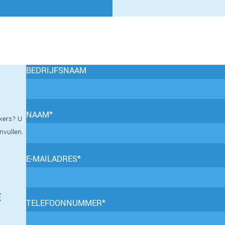
BEDRIJFSNAAM
NAAM*
kers? U
invullen.
E-MAILADRES*
E
TELEFOONNUMMER*