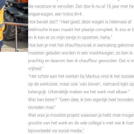
die vacature te vervullen. Dat doe ik nu al 16 jaar met he
knijperwagen, een Volvo 8×4.
Hoe bevalt dat? “Heel goed, deze wagen is helemaal af. H
elektrische kraan maakt het plaatje compleet. Ik zou er
en ik kan er zo mijn tentje in opzetten, haha.”
Hoe ben je met het chauffeursvak in aanraking gekomen?
moesten geladen worden in een vrachtwagen, zo ben ik 
prachtig en daarom ben ik chauffeur geworden. Dat is i
vrijheid.”
“Het tofste aan het werken bij Markus vind ik het soci
op de werkvloer, maar ook ‘van boven’, niemand kijkt op je
belangrijk. Uiteindelijk maken we het werk met elkaar.”
Wat kan beter? “Geen idee, ik ben eigenlijk heel tevrede
tevreden mee.”
Wat was je mooiste project waaraan je hebt mee mogen
grootte van het werk en de vele collega’s met wie ik to
bijvoorbeeld via social media.”