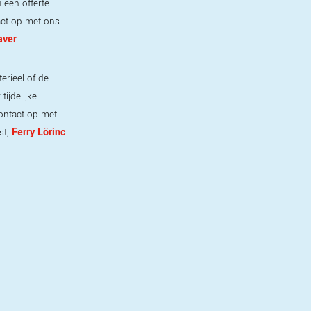
 een offerte
ct op met ons
aver
.
erieel of de
ijdelijke
ontact op met
Ferry Lörinc
st,
.