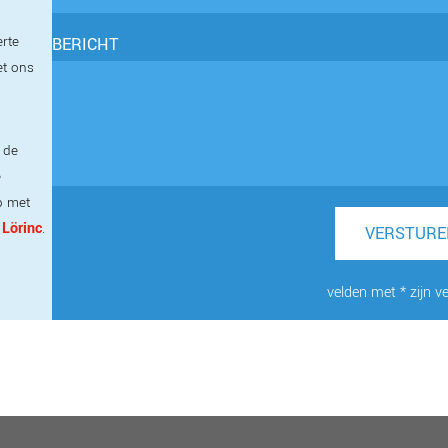
erte
BERICHT
et ons
 de
e
p met
 Lörinc
.
VERSTURE
velden met * zijn ve