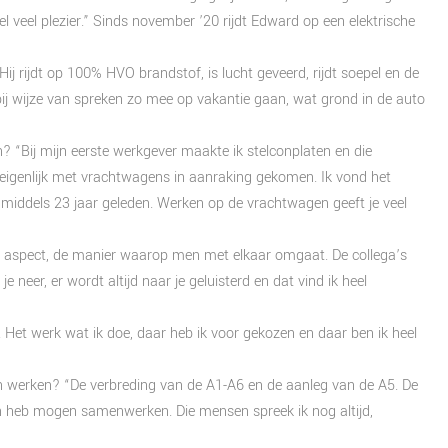
el veel plezier.” Sinds november ’20 rijdt Edward op een elektrische
ij rijdt op 100% HVO brandstof, is lucht geveerd, rijdt soepel en de
 bij wijze van spreken zo mee op vakantie gaan, wat grond in de auto
 “Bij mijn eerste werkgever maakte ik stelconplaten en die
eigenlijk met vrachtwagens in aanraking gekomen. Ik vond het
nmiddels 23 jaar geleden. Werken op de vrachtwagen geeft je veel
ale aspect, de manier waarop men met elkaar omgaat. De collega’s
 neer, er wordt altijd naar je geluisterd en dat vind ik heel
n. Het werk wat ik doe, daar heb ik voor gekozen en daar ben ik heel
 werken? “De verbreding van de A1-A6 en de aanleg van de A5. De
en heb mogen samenwerken. Die mensen spreek ik nog altijd,