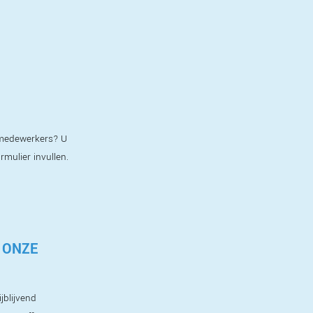
e medewerkers? U
ormulier invullen.
 ONZE
jblijvend