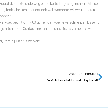
 “Vooral de drukte onderweg en de korte lontjes bij mensen. Mensen
eten, brakechecken heet dat ook wel, waardoor wij weer moeten
oordig.”
werkdag begint om 7:00 uur en dan voer je verschillende klussen uit.
n je ritten doen. Contact met andere chauffeurs via het 27 MC-
er, kom bij Markus werken!
VOLGENDE PROJECT
De Veiligheidsladder, trede 2 gehaald!