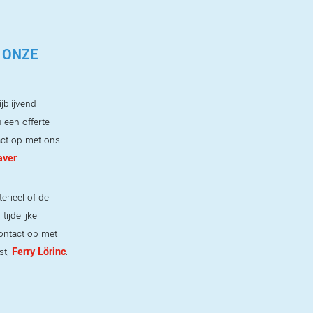
 ONZE
jblijvend
 een offerte
ct op met ons
aver
.
erieel of de
ijdelijke
ontact op met
Ferry Lörinc
st,
.