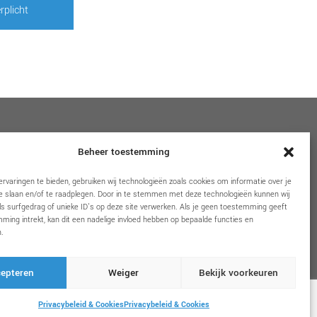
rplicht
VOLG ONS
Beheer toestemming
rvaringen te bieden, gebruiken wij technologieën zoals cookies om informatie over je
e slaan en/of te raadplegen. Door in te stemmen met deze technologieën kunnen wij
s surfgedrag of unieke ID's op deze site verwerken. Als je geen toestemming geeft
ming intrekt, kan dit een nadelige invloed hebben op bepaalde functies en
.
epteren
Weiger
Bekijk voorkeuren
Privacybeleid & Cookies
Privacybeleid & Cookies