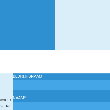
BEDRIJFSNAAM
NAAM*
kers? U
invullen.