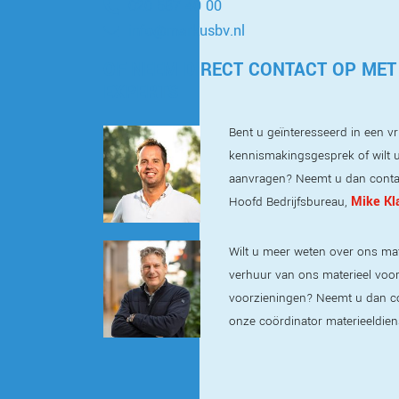
020 587 40 00
info@markusbv.nl
OF NEEM DIRECT CONTACT OP MET
EXPERTS
Bent u geïnteresseerd in een vri
kennismakingsgesprek of wilt u
aanvragen? Neemt u dan conta
Mike Kl
Hoofd Bedrijfsbureau,
Wilt u meer weten over ons mat
verhuur van ons materieel voor t
voorzieningen? Neemt u dan c
onze coördinator materieeldien