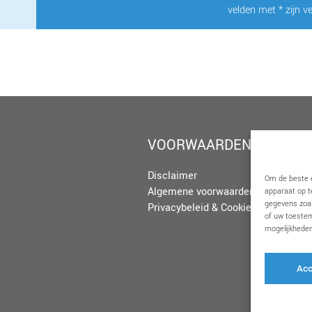
velden met * zijn ve
VOORWAARDEN
Disclaimer
Om de beste e
Algemene voorwaarden
apparaat op t
gegevens zoal
Privacybeleid & Cookies
of uw toestem
mogelijkheden
Acc