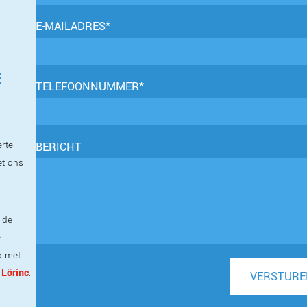
E-MAILADRES*
E
TELEFOONNUMMER*
erte
BERICHT
et ons
 de
e
p met
 Lörinc
.
VERSTURE