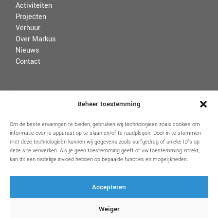
Activiteiten
Projecten
Verhuur
Over Markus
Nieuws
Contact
VOORWAARDEN
Beheer toestemming
Om de beste ervaringen te bieden, gebruiken wij technologieën zoals cookies om
Disclaimer
informatie over je apparaat op te slaan en/of te raadplegen. Door in te stemmen
Algemene voorwaarden
met deze technologieën kunnen wij gegevens zoals surfgedrag of unieke ID's op
Privacybeleid & Cookies
deze site verwerken. Als je geen toestemming geeft of uw toestemming intrekt,
kan dit een nadelige invloed hebben op bepaalde functies en mogelijkheden.
Accepteren
VOLG ONS
Weiger