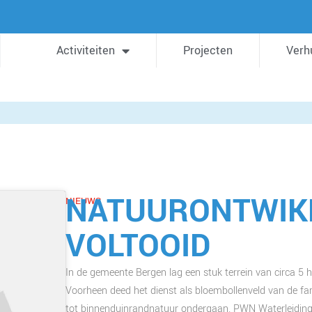
Activiteiten
Projecten
Verh
NATUURONTWIKK
NIEUWS
VOLTOOID
In de gemeente Bergen lag een stuk terrein van circa 5 
Voorheen deed het dienst als bloembollenveld van de fam
tot binnenduinrandnatuur ondergaan. PWN Waterleiding