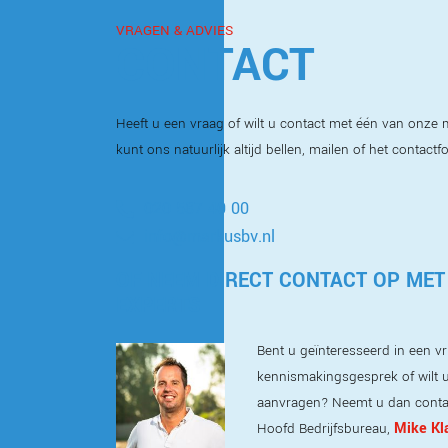
VRAGEN & ADVIES
CONTACT
Heeft u een vraag of wilt u contact met één van onz
kunt ons natuurlijk altijd bellen, mailen of het contactf
020 587 40 00
info@markusbv.nl
OF NEEM DIRECT CONTACT OP MET
EXPERTS
Bent u geïnteresseerd in een vri
kennismakingsgesprek of wilt u
aanvragen? Neemt u dan conta
Mike Kl
Hoofd Bedrijfsbureau,