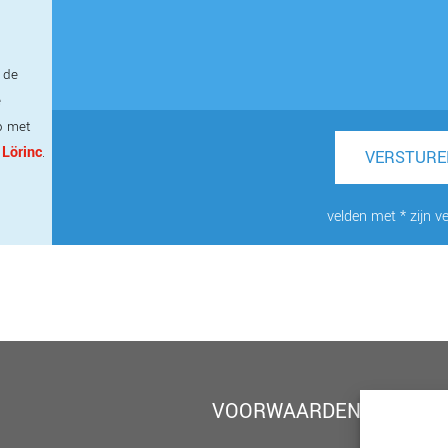
 de
e
p met
 Lörinc
.
VERSTURE
velden met * zijn ve
VOORWAARDEN