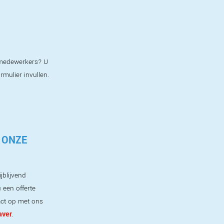
e medewerkers? U
ormulier invullen.
 ONZE
jblijvend
 een offerte
ct op met ons
aver
.