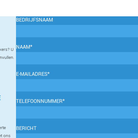
BEDRIJFSNAAM
NAAM*
kers? U
invullen.
E-MAILADRES*
E
TELEFOONNUMMER*
erte
BERICHT
et ons