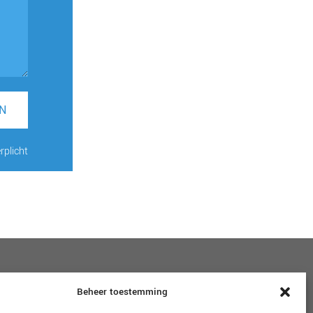
N
rplicht
VOLG ONS
Beheer toestemming