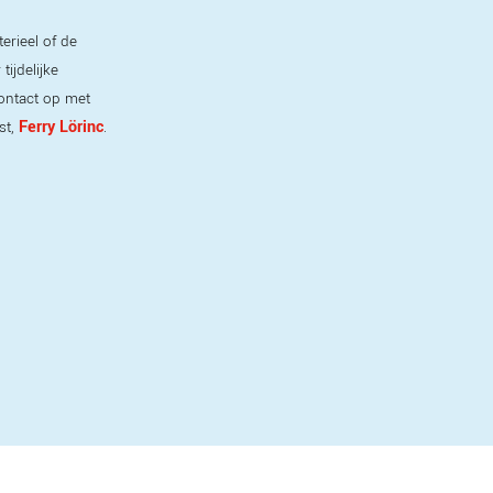
erieel of de
ijdelijke
ontact op met
Ferry Lörinc
st,
.