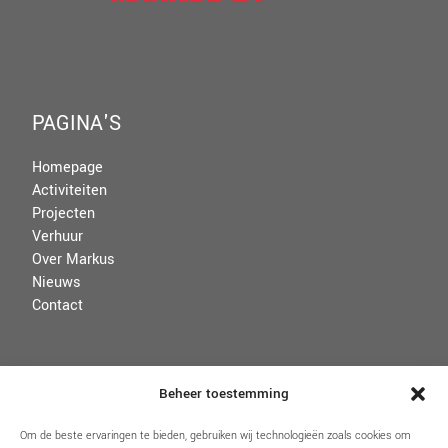
PAGINA'S
Homepage
Activiteiten
Projecten
Verhuur
Over Markus
Nieuws
Contact
VOORWAARDEN
Beheer toestemming
Disclaimer
Om de beste ervaringen te bieden, gebruiken wij technologieën zoals cookies om