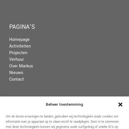
PAGINA'S
Homepage
Activiteiten
Projecten
Verhuur
Over Markus
Nieuws
Contact
VOORWAARDEN
Beheer toestemming
Disclaimer
Om de beste ervaringen te bieden, gebruiken wij technologieën zoals cookies om
informatie over je apparaat op te slaan en/of te raadplegen. Door in te stemmen
Algemene voorwaarden
met deze technologieën kunnen wij gegevens zoals surfgedrag of unieke ID's op