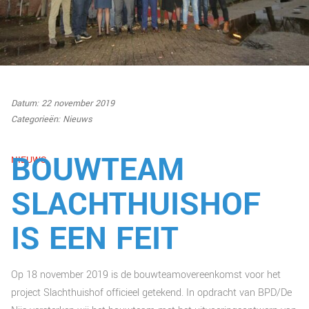
Datum: 22 november 2019
Categorieën:
Nieuws
BOUWTEAM
NIEUWS
SLACHTHUISHOF
IS EEN FEIT
Op 18 november 2019 is de bouwteamovereenkomst voor het
project Slachthuishof officieel getekend. In opdracht van BPD/De