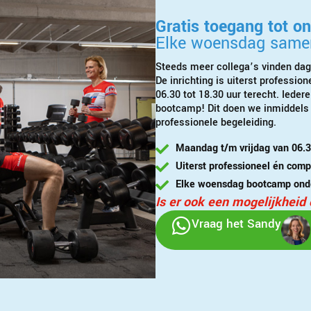
Gratis toegang tot o
Elke woensdag same
Steeds meer collega’s vinden dag
De inrichting is uiterst professi
06.30 tot 18.30 uur terecht. Iede
bootcamp! Dit doen we inmiddels 
professionele begeleiding.
Maandag t/m vrijdag van 06.3
Uiterst professioneel én comp
Elke woensdag bootcamp onde
Is er ook een mogelijkhei
Vraag het Sandy