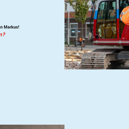
van Markus!
n?