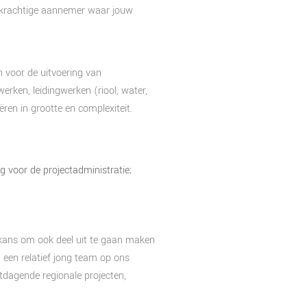
aadkrachtige aannemer waar jouw
n voor de uitvoering van
rken, leidingwerken (riool, water,
ren in grootte en complexiteit.
g voor de projectadministratie;
 kans om ook deel uit te gaan maken
een relatief jong team op ons
tdagende regionale projecten,