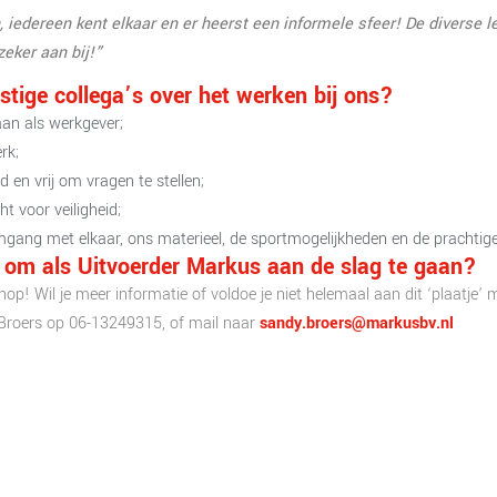
, iedereen kent elkaar en er heerst een informele sfeer! De diverse l
eker aan bij!”
ige collega’s over het werken bij ons?
an als werkgever;
rk;
 en vrij om vragen te stellen;
t voor veiligheid;
 omgang met elkaar, ons materieel, de sportmogelijkheden en de pracht
en om als Uitvoerder Markus aan de slag te gaan?
e’ knop! Wil je meer informatie of voldoe je niet helemaal aan dit ‘plaatje’
 Broers op 06-13249315, of mail naar
sandy.broers@markusbv.nl