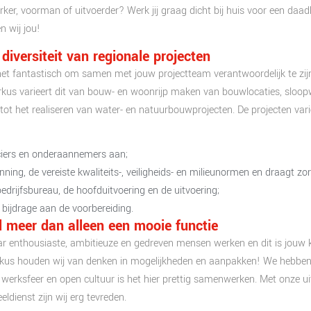
werker, voorman of uitvoerder? Werk jij graag dicht bij huis voor een d
 wij jou!
iversiteit van regionale projecten
e het fantastisch om samen met jouw projectteam verantwoordelijk te zij
kus varieert dit van bouw- en woonrijp maken van bouwlocaties, sloopwe
tot het realiseren van water- en natuurbouwprojecten. De projecten varië
ciers en onderaannemers aan;
ning, de vereiste kwaliteits-, veiligheids- en milieunormen en draagt zor
rijfsbureau, de hoofduitvoering en de uitvoering;
n bijdrage aan de voorbereiding.
l meer dan alleen een mooie functie
ar enthousiaste, ambitieuze en gedreven mensen werken en dit is jouw
rkus houden wij van denken in mogelijkheden en aanpakken! We hebben 
 werksfeer en open cultuur is het hier prettig samenwerken. Met onze ui
ldienst zijn wij erg tevreden.