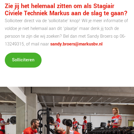
Zie jij het helemaal zitten om als Stagiair
Civiele Techniek Markus aan de slag te gaan?
Solliciteer direct via de ‘sollicitatie’ knop! Wil je meer informatie of
voldoe je niet helemaal aan dit ‘plaatje’ maar denk jij toch de
persoon te zijn die wij zoeken? Bel dan met Sandy Broers op 06-
13249315, of mail naar
sandy.broers@markusbv.nl
Solliciteren