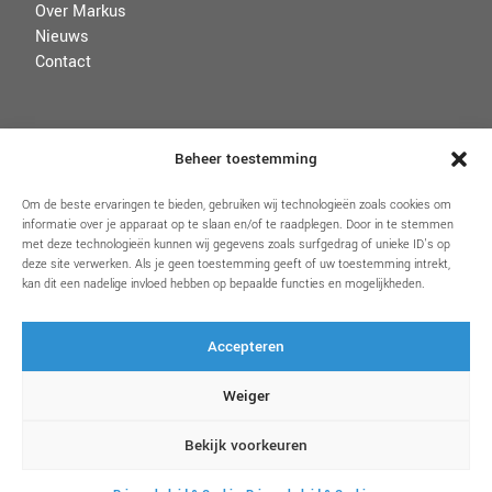
Over Markus
Nieuws
Contact
VOORWAARDEN
Beheer toestemming
Disclaimer
Om de beste ervaringen te bieden, gebruiken wij technologieën zoals cookies om
informatie over je apparaat op te slaan en/of te raadplegen. Door in te stemmen
Algemene voorwaarden
met deze technologieën kunnen wij gegevens zoals surfgedrag of unieke ID's op
Privacybeleid & Cookies
deze site verwerken. Als je geen toestemming geeft of uw toestemming intrekt,
kan dit een nadelige invloed hebben op bepaalde functies en mogelijkheden.
Accepteren
VOLG ONS
Weiger
Bekijk voorkeuren