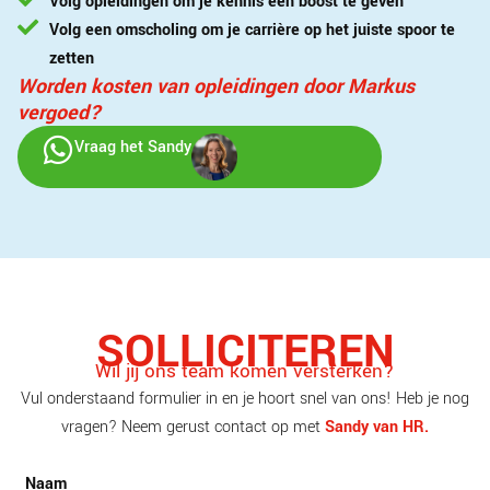
Volg opleidingen om je kennis een boost te geven
Volg een omscholing om je carrière op het juiste spoor te
zetten
Worden kosten van opleidingen door Markus
vergoed?
Vraag het Sandy
SOLLICITEREN
Wil jij ons team komen versterken?
Vul onderstaand formulier in en je hoort snel van ons! Heb je nog
vragen? Neem gerust contact op met
Sandy van HR.
Naam