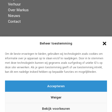
Verhuur
Over Markus
Nieuws
Contact
VOORWAARDEN
Beheer toestemming
Disclaimer
Om de beste ervaringen te bieden, gebruiken wij technologieën zoals cookies om
informatie over je apparaat op te slaan en/of te raadplegen. Door in te stemmen
Algemene voorwaarden
met deze technologieën kunnen wij gegevens zoals surfgedrag of unieke ID's op
Privacybeleid & Cookies
deze site verwerken. Als je geen toestemming geeft of uw toestemming intrekt,
kan dit een nadelige invloed hebben op bepaalde functies en mogelijkheden.
Accepteren
VOLG ONS
Weiger
Bekijk voorkeuren