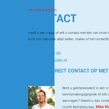
VRAGEN & ADVIES
CONTACT
Heeft u een vraag of wilt u contact met één van onz
kunt ons natuurlijk altijd bellen, mailen of het contactf
020 587 40 00
info@markusbv.nl
OF NEEM DIRECT CONTACT OP MET
EXPERTS
Bent u geïnteresseerd in een vri
kennismakingsgesprek of wilt u
aanvragen? Neemt u dan conta
Mike Kl
Hoofd Bedrijfsbureau,