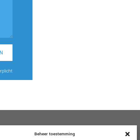
N
rplicht
VOLG ONS
Beheer toestemming