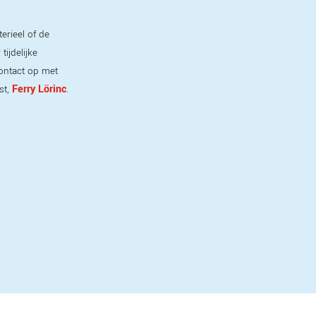
erieel of de
ijdelijke
ontact op met
Ferry Lörinc
st,
.