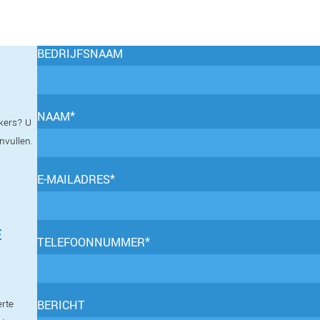
BEDRIJFSNAAM
NAAM*
kers? U
invullen.
E-MAILADRES*
E
TELEFOONNUMMER*
erte
BERICHT