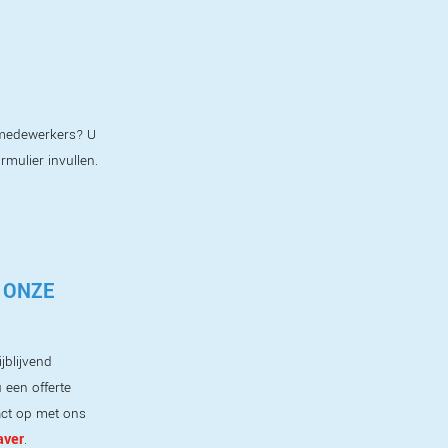
e medewerkers? U
ormulier invullen.
 ONZE
jblijvend
 een offerte
ct op met ons
aver
.