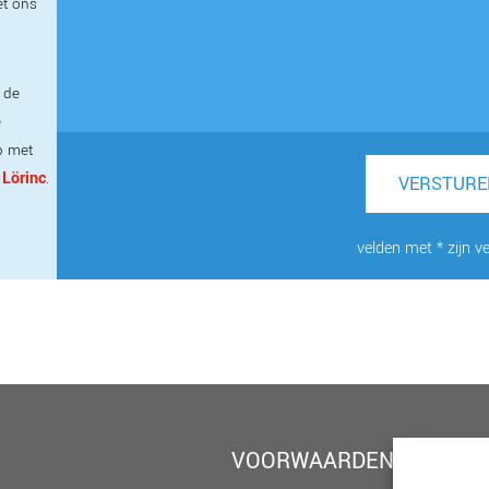
et ons
 de
e
p met
 Lörinc
.
VERSTURE
velden met * zijn ve
VOORWAARDEN