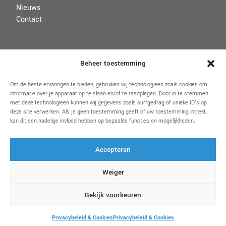
Nieuws
Contact
VOORWAARDEN
Beheer toestemming
Disclaimer
Om de beste ervaringen te bieden, gebruiken wij technologieën zoals cookies om
informatie over je apparaat op te slaan en/of te raadplegen. Door in te stemmen
Algemene voorwaarden
met deze technologieën kunnen wij gegevens zoals surfgedrag of unieke ID's op
Privacybeleid & Cookies
deze site verwerken. Als je geen toestemming geeft of uw toestemming intrekt,
kan dit een nadelige invloed hebben op bepaalde functies en mogelijkheden.
Accepteren
VOLG ONS
Weiger
Bekijk voorkeuren
Privacybeleid & Cookies
Privacybeleid & Cookies