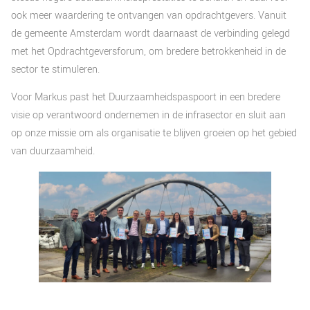
ook meer waardering te ontvangen van opdrachtgevers. Vanuit
de gemeente Amsterdam wordt daarnaast de verbinding gelegd
met het Opdrachtgeversforum, om bredere betrokkenheid in de
sector te stimuleren.
Voor Markus past het Duurzaamheidspaspoort in een bredere
visie op verantwoord ondernemen in de infrasector en sluit aan
op onze missie om als organisatie te blijven groeien op het gebied
van duurzaamheid.