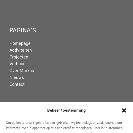
PAGINA'S
Homepage
Activiteiten
Projecten
Verhuur
Over Markus
Nieuws
Contact
VOORWAARDEN
Beheer toestemming
Disclaimer
Om de beste ervaringen te bieden, gebruiken wij technologieën zoals cookies om
informatie over je apparaat op te slaan en/of te raadplegen. Door in te stemmen
Algemene voorwaarden