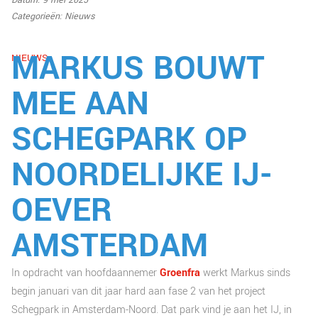
Datum: 9 mei 2025
Categorieën:
Nieuws
MARKUS BOUWT
NIEUWS
MEE AAN
SCHEGPARK OP
NOORDELIJKE IJ-
OEVER
AMSTERDAM
In opdracht van hoofdaannemer
Groenfra
werkt Markus sinds
begin januari van dit jaar hard aan fase 2 van het project
Schegpark in Amsterdam-Noord. Dat park vind je aan het IJ, in