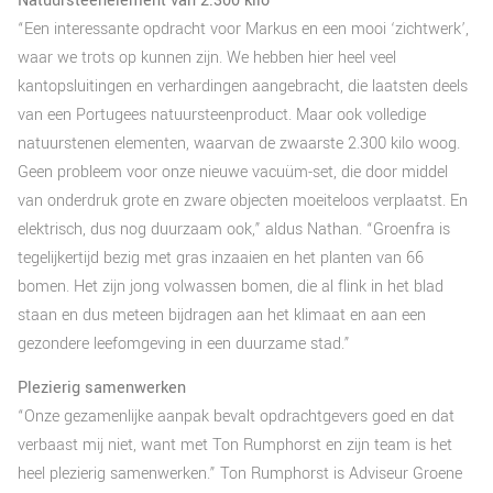
Natuursteenelement van 2.300 kilo
“Een interessante opdracht voor Markus en een mooi ‘zichtwerk’,
waar we trots op kunnen zijn. We hebben hier heel veel
kantopsluitingen en verhardingen aangebracht, die laatsten deels
van een Portugees natuursteenproduct. Maar ook volledige
natuurstenen elementen, waarvan de zwaarste 2.300 kilo woog.
Geen probleem voor onze nieuwe vacuüm-set, die door middel
van onderdruk grote en zware objecten moeiteloos verplaatst. En
elektrisch, dus nog duurzaam ook,” aldus Nathan. “Groenfra is
tegelijkertijd bezig met gras inzaaien en het planten van 66
bomen. Het zijn jong volwassen bomen, die al flink in het blad
staan en dus meteen bijdragen aan het klimaat en aan een
gezondere leefomgeving in een duurzame stad.”
Plezierig samenwerken
“Onze gezamenlijke aanpak bevalt opdrachtgevers goed en dat
verbaast mij niet, want met Ton Rumphorst en zijn team is het
heel plezierig samenwerken.” Ton Rumphorst is Adviseur Groene