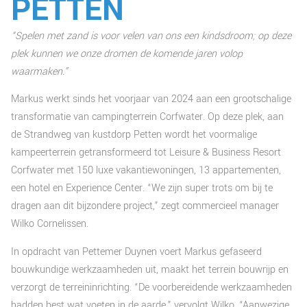
PETTEN
“Spelen met zand is voor velen van ons een kindsdroom; op deze
plek kunnen we onze dromen de komende jaren volop
waarmaken.”
Markus werkt sinds het voorjaar van 2024 aan een grootschalige
transformatie van campingterrein Corfwater. Op deze plek, aan
de Strandweg van kustdorp Petten wordt het voormalige
kampeerterrein getransformeerd tot Leisure & Business Resort
Corfwater met 150 luxe vakantiewoningen, 13 appartementen,
een hotel en Experience Center. “We zijn super trots om bij te
dragen aan dit bijzondere project,” zegt commercieel manager
Wilko Cornelissen.
In opdracht van Pettemer Duynen voert Markus gefaseerd
bouwkundige werkzaamheden uit, maakt het terrein bouwrijp en
verzorgt de terreininrichting. “De voorbereidende werkzaamheden
hadden best wat voeten in de aarde,” vervolgt Wilko. “Aanwezige