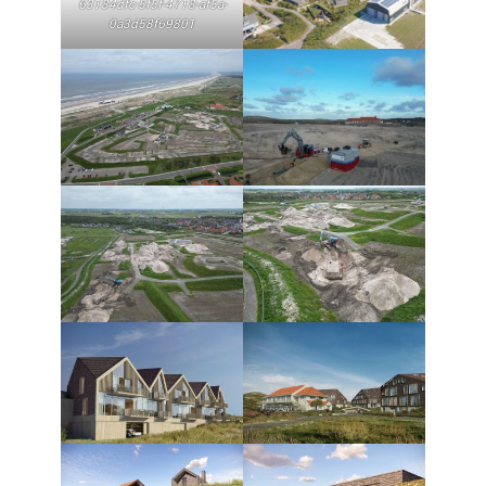
63184dfc-5f5f-4718-af5a-
0a3d58f69801