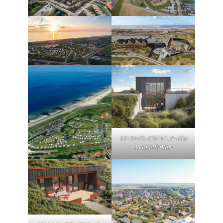
63184dfc-5f5f-4718-af5a-
0a3d58f69801