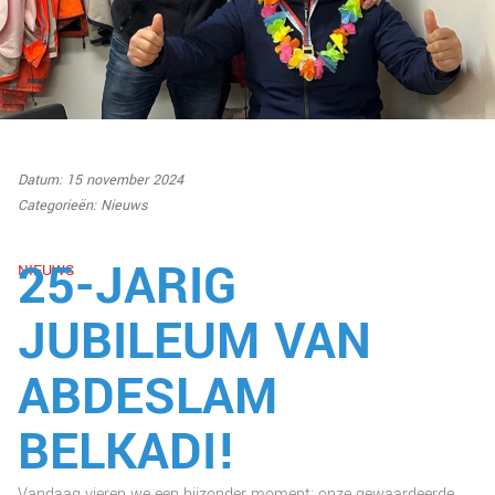
Datum: 15 november 2024
Categorieën:
Nieuws
25-JARIG
NIEUWS
JUBILEUM VAN
ABDESLAM
BELKADI!
Vandaag vieren we een bijzonder moment: onze gewaardeerde