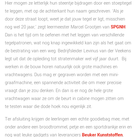
Hier mogen ze letterlijk hun steentje bijdragen door een stoeptegel
te leggen, met op de achterkant hun naam geschreven. ‘Als je
door deze straat loopt, weet je dat jouw tegel er ligt, misschien
nog wel 20 jaar,’ zegt leermeester Marcel Grootjen van
SPGNH
.
Dan is het tijd om te oefenen met het leggen van verschillende
tegelpatronen, wat nog knap ingewikkeld kan zijn als het gaat om
de bestrating van een weg. Bedrijfsleider Levinus van der Veekens
legt uit dat de opleiding tot stratenmaker wel vijf jaar duurt.
Bij
werken in de bouw horen natuurlijk ook grote machines en
vrachtwagens. Dus mag er gegraven worden met een mini-
graafmachine, een spannende activiteit die om meer precisie
vraagt dan je zou denken. En dan is er nog de hele grote
vrachtwagen waar ze om de beurt in cabine mogen zitten om
te testen waar die dode hoek nou eigenlijk zit.
Ter afsluiting krijgen de leerlingen een echte goodiebag mee, met
onder andere een broodtrommel, petje en een sportdrankje erin en
nog wat leuke gadgets van leveranciers
Beuker Kunststoffen
,